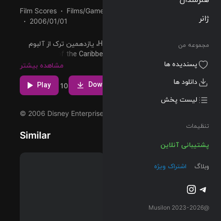
Film Scores
Films/Games
10:12
111 BPM
ژانر
2006/01/01
پخش و دانلود آهنگ Hello Beastie، یازدهمین ترک از آلبوم
مجموعه من
Pirates of the Caribbean: Dead Man's Chest (Original
پسندیده ها
Motion Picture Soundtrack) که توسط Hans Zimmer اجرا
مشاهده بیشتر
شده است را میتوانید با دو کیفیت 320 و FLAC دریافت کنید.
دانلود ها
Download
Play
10
لیست پخش
© 2006 Disney Enterprises, Inc.
تنظیمات
Similar
پشتیبانی آنلاین
وبلاگ
اشتراک ویژه
تلگرام
اینستاگرم
@2023-2026 Musilon