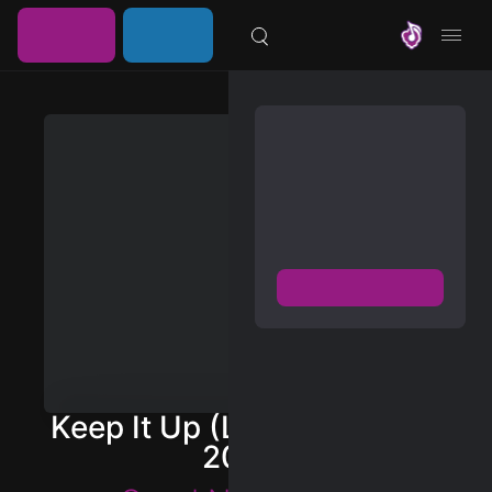
خرید
ورود /
موزیلون
اشتراک
عضویت
مشترک شوید
دسترسی به پخش و دانلود
بزرگترین و بروز ترین آرشیو
موزیک خارجی با دو فرمت
FLAC و MP3
عضویت رایگان
دیسکاور
برترین ها
Keep It Up (Live at the BBC
آلبوم ها
2024)
هنرمندان