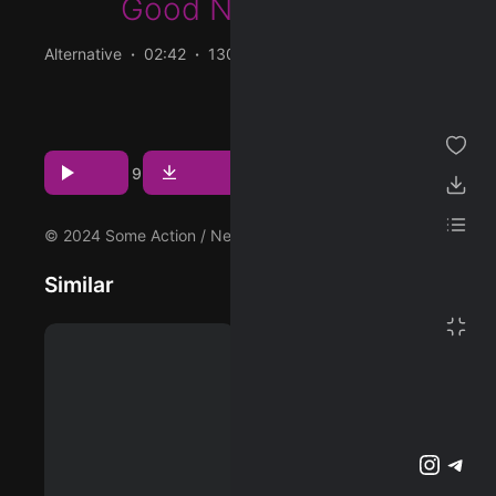
Good Neighbours
ژانر
Alternative
02:42
130 BPM
2024/04/26
مجموعه من
دانلود و پخش آهنگ Keep It Up (Live at the BBC 2024) از
Good Neighbours با دو کیفیت 320 و Flac
پسندیده ها
Download
Play
1
9
دانلود ها
لیست پخش
© 2024 Some Action / Neon Gold / Avenue A
Similar
تنظیمات
تمام صفحه
پشتیبانی آنلاین
وبلاگ
اشتراک ویژه
تلگرام
اینستاگرم