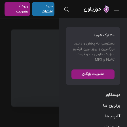
خرید
ورود /
موزیلون
اشتراک
عضویت
Aintch
مشترک شوید
u
دسترسی به پخش و دانلود
(Instru
بزرگترین و بروز ترین آرشیو
mental
موزیک خارجی با دو فرمت
FLAC و MP3
)
Future
عضویت رایگان
Dirty South
Rap/Hip
دیسکاور
Hop
02:46
برترین ها
154 BPM
آلبوم ها
2015/01/15
هنرمندان