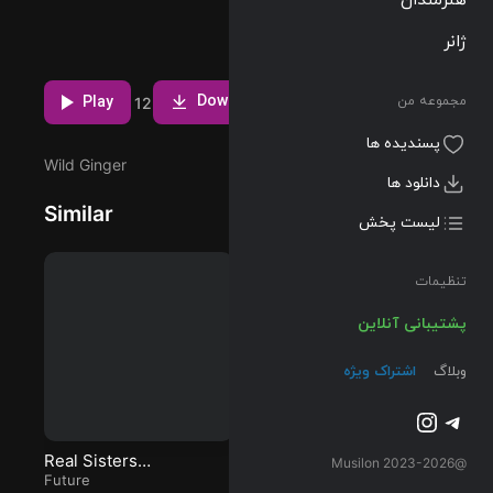
پخش و دانلود
آهنگ Aintchu
ژانر
(Instrumental)
مشاهده بیشتر
، سومین ترک از
Download
آلبوم Beast
Play
مجموعه من
12
Mode
پسندیده ها
(Instrumental
Wild Ginger
s) که توسط
دانلود ها
Future اجرا شده
Similar
است را میتوانید
لیست پخش
با دو کیفیت
320 و Flac
تنظیمات
دریافت کنید.
پشتیبانی آنلاین
وبلاگ
اشتراک ویژه
تلگرام
اینستاگرم
Real Sisters
Just Like Bruddas
D
@2023-2026 Musilon
(Instrumental)
Future
(Instrumental)
Future
Sa