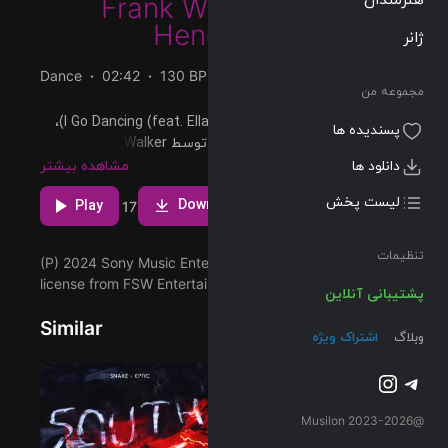
Frank Walker
&
Ella
Henderson
ژانر
Dance
02:42
130 BPM
2024/05/24
مجموعه من
پخش و دانلود آهنگ I Go Dancing (feat. Ella Henderson)،
پسندیده ها
هشتمین ترک از آلبوم ORIGIN که توسط Frank Walker و با
همکاری Ella Henderson اجرا شده است را میتوانید با دو
دانلود ها
مشاهده بیشتر
کیفیت 320 و Flac دریافت کنید.
لیست پخش
Download
Play
1
17
تنظیمات
(P) 2024 Sony Music Entertainment, under exclusive
license from FSW Entertainment, Inc.
پشتیبانی آنلاین
Similar
وبلاگ
اشتراک ویژه
تلگرام
اینستاگرم
@2023-2026 Musilon