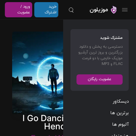
خرید
ورود /
موزیلون
اشتراک
عضویت
مشترک شوید
دسترسی به پخش و دانلود
بزرگترین و بروز ترین آرشیو
موزیک خارجی با دو فرمت
FLAC و MP3
عضویت رایگان
دیسکاور
برترین ها
I Go Dancing (feat. Ella
آلبوم ها
Henderson)
هنرمندان