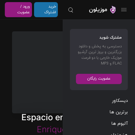
خرید
ورود /
موزیلون
اشتراک
عضویت
مشترک شوید
دسترسی به پخش و دانلود
بزرگترین و بروز ترین آرشیو
موزیک خارجی با دو فرمت
FLAC و MP3
عضویت رایگان
دیسکاور
برترین ها
Espacio en Tu Corazón
آلبوم ها
Enrique Iglesias
هنرمندان