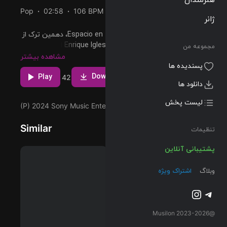
Pop
02:58
106 BPM
2024/03/29
ژانر
پخش و دانلود آهنگ Espacio en Tu Corazón، دهمین ترک از
آلبوم FINAL (Vol.2) که توسط Enrique Iglesias اجرا شده است
مجموعه من
را میتوانید با دو کیفیت 320 و Flac دریافت کنید.
مشاهده بیشتر
پسندیده ها
Download
Play
4
42
دانلود ها
لیست پخش
(P) 2024 Sony Music Entertainment US Latin LLC
Similar
تنظیمات
پشتیبانی آنلاین
وبلاگ
اشتراک ویژه
تلگرام
اینستاگرم
@2023-2026 Musilon