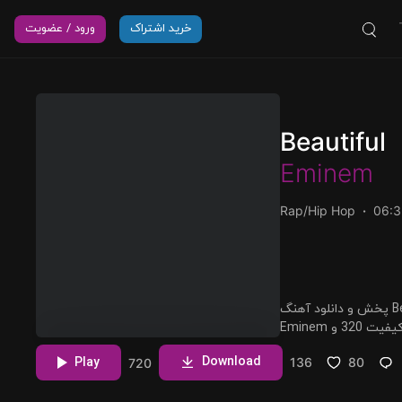
خرید اشتراک
ورود / عضویت
Beautiful
Eminem
Rap/Hip Hop
06:3
پخش و دانلود آهنگ Beautiful، بیست و یکمین ترک از آلبوم Curtain Call 2 که توسط
مشاهده بیشتر
Download
Play
136
80
720