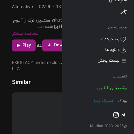
Alternative
02:26
137 BPM
2024/01/19
ژانر
پخش و دانلود آهنگ shutting me out، هفتمین ترک از آلبوم
EKKSTACY که توسط EKKSTACY اجرا شده است را میتوانید
مجموعه من
با دو کیفیت 320 و Flac دریافت کنید.
مشاهده بیشتر
پسندیده ها
Download
Play
3
44
دانلود ها
لیست پخش
EKKSTACY under exclusive license to UnitedMasters
LLC
تنظیمات
Similar
پشتیبانی آنلاین
وبلاگ
اشتراک ویژه
تلگرام
اینستاگرم
@2023-2026 Musilon