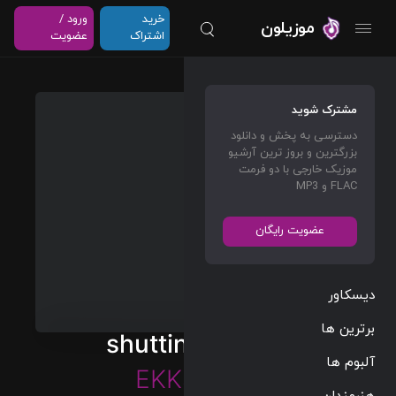
خرید
ورود /
موزیلون
اشتراک
عضویت
مشترک شوید
دسترسی به پخش و دانلود
بزرگترین و بروز ترین آرشیو
موزیک خارجی با دو فرمت
FLAC و MP3
عضویت رایگان
دیسکاور
برترین ها
shutting me out
آلبوم ها
EKKSTACY
هنرمندان