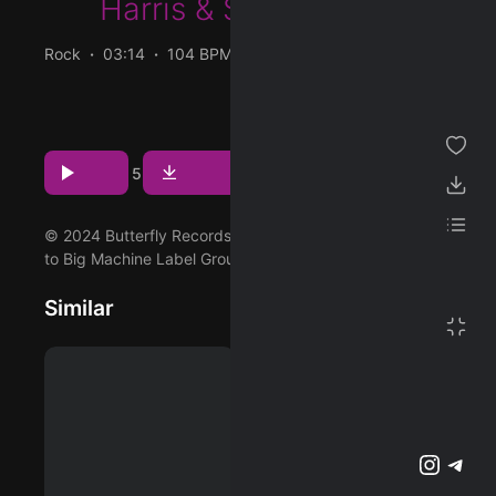
Harris
&
Sheryl Crow
ژانر
Rock
03:14
104 BPM
2023/11/17
مجموعه من
پخش و دانلود آهنگ You’re No Good، بیست و پنجمین ترک
از آلبوم Rockstar (Deluxe) که توسط Dolly Parton و با
پسندیده ها
همکاری Emmylou Harris و Sheryl Crow اجرا شده است را
Download
Play
1
5
میتوانید با دو کیفیت 320 و Flac دریافت کنید.
دانلود ها
لیست پخش
© 2024 Butterfly Records, LLC under exclusive license
to Big Machine Label Group, LLC
تنظیمات
Similar
تمام صفحه
پشتیبانی آنلاین
وبلاگ
اشتراک ویژه
تلگرام
اینستاگرم