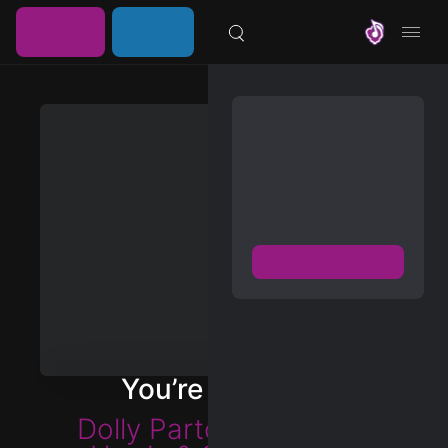
خرید
ورود /
موزیلون
اشتراک
عضویت
مشترک شوید
دسترسی به پخش و دانلود
بزرگترین و بروز ترین آرشیو
موزیک خارجی با دو فرمت
FLAC و MP3
عضویت رایگان
دیسکاور
برترین ها
You’re No Good
آلبوم ها
Dolly Parton
,
Emmylou
هنرمندان