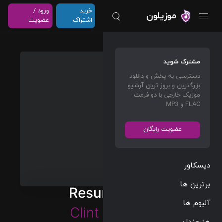
خرید
ورود /
موزیلون
اشتراک
عضویت
مشترک شوید
دسترسی به پخش و دانلود
بزرگترین و بروز ترین آرشیو
موزیک خارجی با دو فرمت
FLAC و MP3
عضویت رایگان
دیسکاور
برترین ها
Resurrection
آلبوم ها
Clint Mansell
هنرمندان