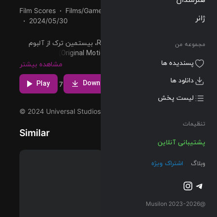
Film Scores
Films/Games
01:55
107 BPM
ژانر
2024/05/30
پخش و دانلود آهنگ Resurrection، بیستمین ترک از آلبوم
مجموعه من
Doom (Original Motion Picture Soundtrack / Deluxe
پسندیده ها
Edition) که توسط Clint Mansell اجرا شده است را میتوانید با
مشاهده بیشتر
دو کیفیت 320 و Flac دریافت کنید.
دانلود ها
Download
Play
7
لیست پخش
© 2024 Universal Studios, Distributed by Concord.
تنظیمات
Similar
پشتیبانی آنلاین
وبلاگ
اشتراک ویژه
تلگرام
اینستاگرم
@2023-2026 Musilon