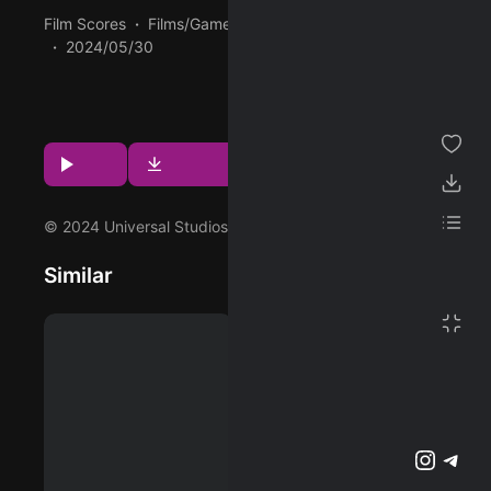
Film Scores
Films/Games
02:13
154 BPM
ژانر
2024/05/30
پخش و دانلود آهنگ It's Choosing، سی امین ترک از آلبوم
مجموعه من
Doom (Original Motion Picture Soundtrack / Deluxe
پسندیده ها
Edition) که توسط Clint Mansell اجرا شده است را میتوانید با
Download
Play
دو کیفیت 320 و Flac دریافت کنید.
دانلود ها
لیست پخش
© 2024 Universal Studios, Distributed by Concord.
Similar
تنظیمات
تمام صفحه
پشتیبانی آنلاین
وبلاگ
اشتراک ویژه
تلگرام
اینستاگرم