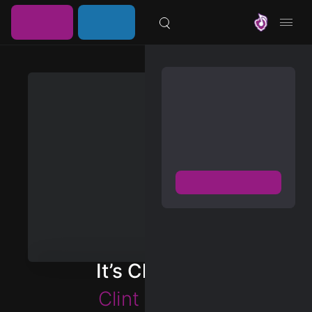
خرید
ورود /
موزیلون
اشتراک
عضویت
مشترک شوید
دسترسی به پخش و دانلود
بزرگترین و بروز ترین آرشیو
موزیک خارجی با دو فرمت
FLAC و MP3
عضویت رایگان
دیسکاور
برترین ها
It’s Choosing
آلبوم ها
Clint Mansell
هنرمندان