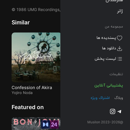
Bon Jovi اجرا
© 1986 UMG Recordings, Inc.
ژانر
شده است را
میتوانید با دو
Similar
کیفیت 320 و
مجموعه من
FLAC دریافت
کنید.
پسندیده ها
دانلود ها
لیست پخش
تنظیمات
پشتیبانی آنلاین
Confession of Akira
You Give Love A Bad
Ta
Yojiro Noda
Name (Live, Maryland
Bon Jovi
(L
Ra
وبلاگ
اشتراک ویژه
1987)
Featured on
تلگرام
اینستاگرم
@2023-2026 Musilon