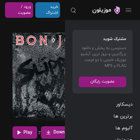
خرید
ورود /
موزیلون
اشتراک
عضویت
Withou
مشترک شوید
t Love
دسترسی به پخش و دانلود
بزرگترین و بروز ترین آرشیو
Bon
موزیک خارجی با دو فرمت
Jovi
FLAC و MP3
Rock
03:30
عضویت رایگان
110 BPM
1986/01/01
دیسکاور
پخش و دانلود
آهنگ Without
برترین ها
Love، هفتمین
مشاهده بیشتر
ترک از آلبوم
آلبوم ها
Download
Slippery When
Play
1
7
Wet که توسط
هنرمندان