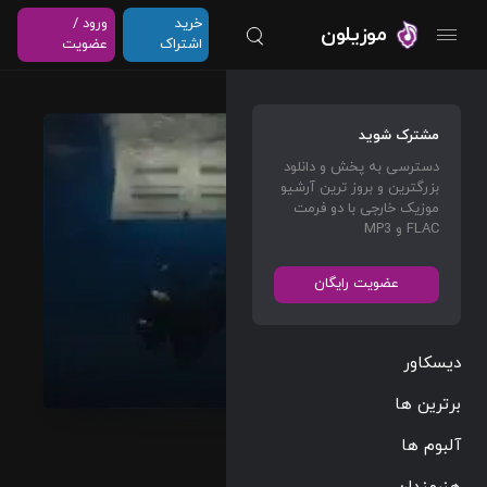
خرید
ورود /
موزیلون
اشتراک
عضویت
WILDF
مشترک شوید
LOWE
دسترسی به پخش و دانلود
R
بزرگترین و بروز ترین آرشیو
موزیک خارجی با دو فرمت
Billie
FLAC و MP3
Eilish
عضویت رایگان
Alternative
04:21
148 BPM
دیسکاور
2024/05/17
برترین ها
آلبوم ها
پخش و دانلود
آهنگ
هنرمندان