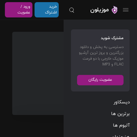
خرید
ورود /
موزیلون
اشتراک
عضویت
I’m On
مشترک شوید
Everyt
دسترسی به پخش و دانلود
hing
بزرگترین و بروز ترین آرشیو
(Albu
موزیک خارجی با دو فرمت
FLAC و MP3
m
Versio
عضویت رایگان
n
Explicit
)
دیسکاور
Bad
برترین ها
Meets
آلبوم ها
Evil
&
هنرمندان