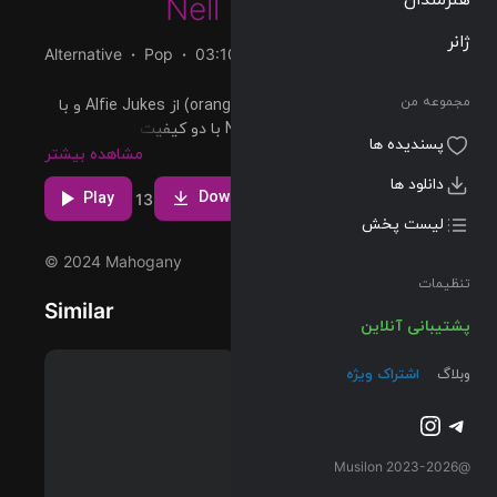
Nell Mescal
ژانر
Alternative
Pop
03:10
103 BPM
2024/04/26
مجموعه من
دانلود و پخش آهنگ orange juice (Edit) از Alfie Jukes و با
همکاری Mahogany و Nell Mescal با دو کیفیت 320 و Flac
پسندیده ها
مشاهده بیشتر
دانلود ها
Download
Play
2
1
13
لیست پخش
© 2024 Mahogany
تنظیمات
Similar
پشتیبانی آنلاین
وبلاگ
اشتراک ویژه
تلگرام
اینستاگرم
@2023-2026 Musilon