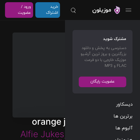
خرید
ورود /
موزیلون
اشتراک
عضویت
مشترک شوید
دسترسی به پخش و دانلود
بزرگترین و بروز ترین آرشیو
موزیک خارجی با دو فرمت
FLAC و MP3
عضویت رایگان
دیسکاور
برترین ها
orange juice (Edit)
آلبوم ها
Alfie Jukes
,
Mahogany
&
هنرمندان