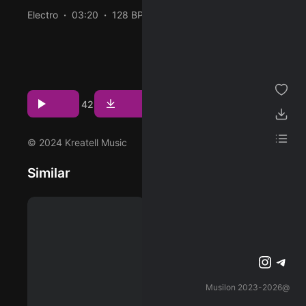
Electro
03:20
128 BPM
2024/05/28
ژانر
دانلود و پخش آهنگ Unsure (Alvin Mo Remix) از Alan Walker و
با همکاری Kylie Cantrall با دو کیفیت 320 و Flac
مجموعه من
مشاهده بیشتر
پسندیده ها
12
3
42
Download
Play
دانلود ها
لیست پخش
© 2024 Kreatell Music
Similar
تنظیمات
پشتیبانی آنلاین
وبلاگ
اشتراک ویژه
تلگرام
اینستاگرم
@2023-2026 Musilon