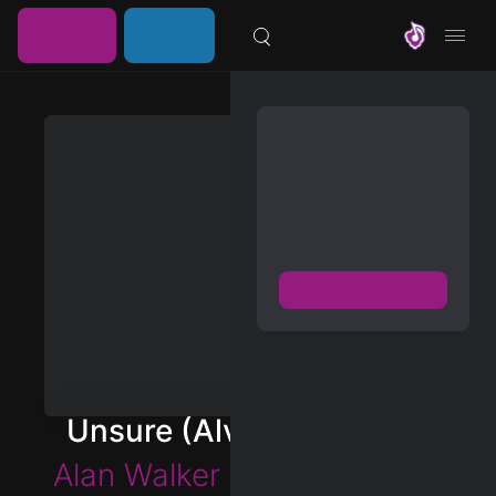
خرید
ورود /
موزیلون
اشتراک
عضویت
مشترک شوید
دسترسی به پخش و دانلود
بزرگترین و بروز ترین آرشیو
موزیک خارجی با دو فرمت
FLAC و MP3
عضویت رایگان
دیسکاور
برترین ها
Unsure (Alvin Mo Remix)
آلبوم ها
Alan Walker
&
Kylie Cantrall
هنرمندان