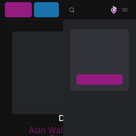
خرید
ورود /
موزیلون
اشتراک
عضویت
مشترک شوید
دسترسی به پخش و دانلود
بزرگترین و بروز ترین آرشیو
موزیک خارجی با دو فرمت
FLAC و MP3
عضویت رایگان
دیسکاور
برترین ها
Dust
آلبوم ها
Alan Walker
&
Robin
هنرمندان