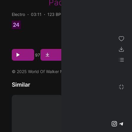
Packalen
ژانر
Electro
03:11
123 BPM
2025/03/06
مجموعه من
دانلود و پخش آهنگ Dust از Alan Walker و با همکاری Robin
پسندیده ها
Packalen با دو کیفیت 320 و FLAC
دانلود ها
مشاهده بیشتر
لیست پخش
Download
Play
21
7
97
تنظیمات
© 2025 World Of Walker Music
پشتیبانی آنلاین
Similar
وبلاگ
اشتراک ویژه
تلگرام
اینستاگرم
@2023-2026 Musilon