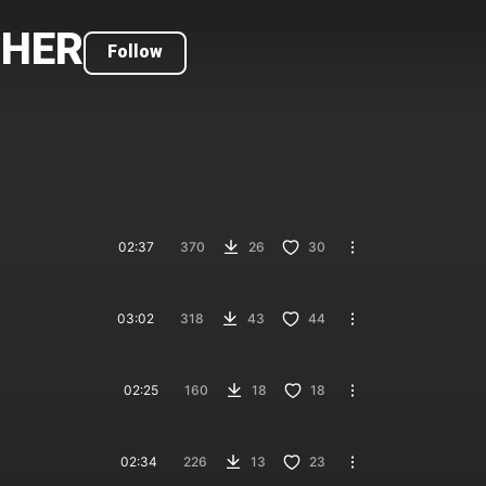
THER
Follow
02:37
370
26
30
03:02
318
43
44
02:25
160
18
18
02:34
226
13
23