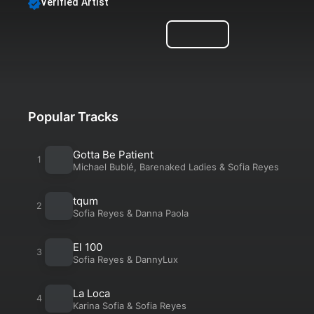
Verified Artist
Sofia Reyes
Follow
Albums
Singles
Playlists
Popular Tracks
Gotta Be Patient
Michael Bublé
,
Barenaked Ladies
&
Sofia Reyes
tqum
Sofia Reyes
&
Danna Paola
El 100
Sofia Reyes
&
DannyLux
La Loca
Karina Sofia
&
Sofia Reyes