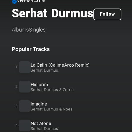
Verified Artist
Serhat Durmus
Follow
Albums
Singles
Popular Tracks
La Calin (CallmeArco Remix)
Serhat Durmus
Hislerim
Serhat Durmus
&
Zerrin
Imagine
Serhat Durmus
&
Noes
Not Alone
Serhat Durmus