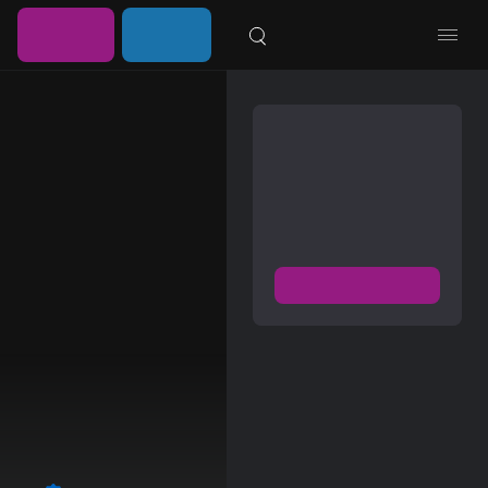
خرید
ورود /
موزیلون
اشتراک
عضویت
مشترک شوید
دسترسی به پخش و دانلود
بزرگترین و بروز ترین آرشیو
موزیک خارجی با دو فرمت
FLAC و MP3
عضویت رایگان
دیسکاور
برترین ها
آلبوم ها
هنرمندان