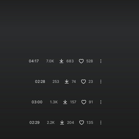
04:17
7.0K
683
528
02:28
253
74
23
03:00
1.3K
157
91
02:29
2.2K
204
135