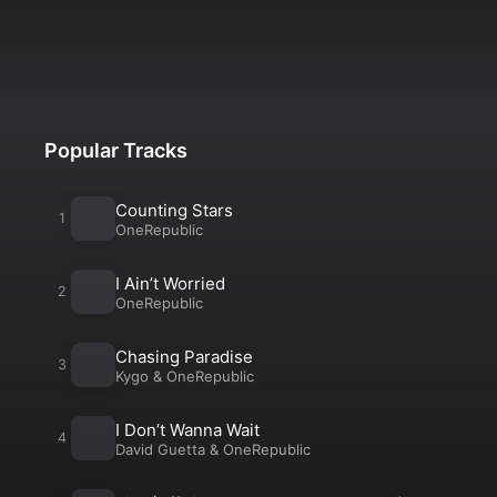
Popular Tracks
Counting Stars
OneRepublic
I Ain’t Worried
OneRepublic
Chasing Paradise
Kygo
&
OneRepublic
I Don’t Wanna Wait
David Guetta
&
OneRepublic