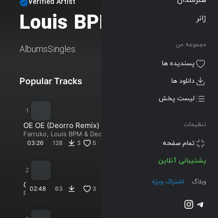
Verified Artist
Louis BPM
ژانر
Follow
مجموعه من
Albums
Singles
پسندیده ها
Popular Tracks
New Tracks
دانلود ها
لیست پخش
OE OE (Deorro Remix)
تنظیمات
Farruko
,
Louis BPM
&
Deorro
پشتیبانی آنلاین
03:26
128
3
5
وبلاگ
اشتراک ویژه
تلگرام
اینستاگرم
O
02:48
63
3
E
Farruko
,
Louis
O
@2023-2026 Musilon
BPM
E
&