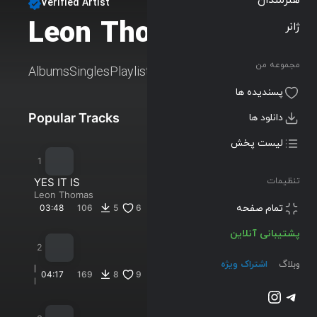
Verified Artist
Leon Thomas
ژانر
Follow
مجموعه من
Albums
Singles
Playlists
پسندیده ها
Popular Tracks
New Tracks
دانلود ها
لیست پخش
YES IT IS
تنظیمات
Leon Thomas
تمام صفحه
03:48
106
5
6
پشتیبانی آنلاین
وبلاگ
اشتراک ویژه
M
04:17
169
8
9
U
Leon
تلگرام
اینستاگرم
Thomas
T
&
T
Freddie