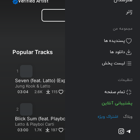
Verified Artist
Latto
ژانر
Follow
مجموعه من
Albums
Singles
Playlists
پسندیده ها
Popular Tracks
New Tracks
دانلود ها
لیست پخش
Seven (feat. Latto) (Explicit
تنظیمات
Ver.)
Jung Kook
&
Latto
پشتیبانی آنلاین
03:04
2.6K
115
160
وبلاگ
اشتراک ویژه
تلگرام
اینستاگرم
Blick Sum (feat. Playboi
Carti)
Latto
&
Playboi Carti
03:00
1.7K
197
101
@2023-2026 Musilon