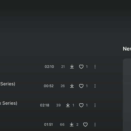
Ne
02:10
21
1
 Series)
00:52
26
1
x Series)
02:18
39
1
1
01:51
66
2