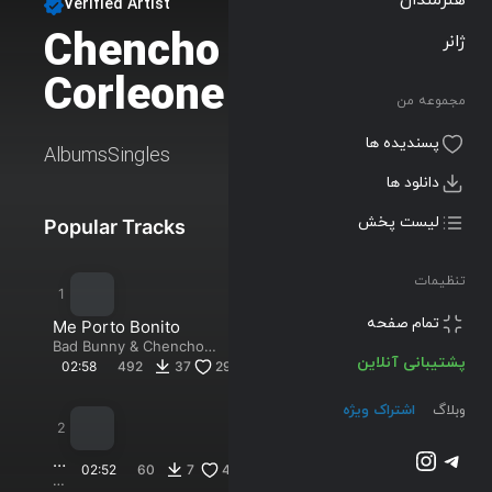
Verified Artist
Chencho
ژانر
Follow
Corleone
مجموعه من
پسندیده ها
Albums
Singles
دانلود ها
لیست پخش
Popular Tracks
New Tracks
تنظیمات
تمام صفحه
Me Porto Bonito
Bad Bunny
&
Chencho
پشتیبانی آنلاین
Corleone
02:58
492
37
29
وبلاگ
اشتراک ویژه
تلگرام
اینستاگرم
P
02:52
60
7
4
ol
J