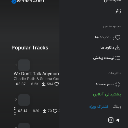
Verified Artist
Charlie Puth
ژانر
Follow
مجموعه من
Albums
Singles
Playlists
Biography
پسندیده ها
Popular Tracks
New Tracks
دانلود ها
لیست پخش
We Don’t Talk Anymore (feat.
تنظیمات
Selena Gomez)
Charlie Puth
&
Selena Gomez
تمام صفحه
03:37
6.5K
584
456
پشتیبانی آنلاین
وبلاگ
اشتراک ویژه
O
03:14
829
70
26
n
Charlie
تلگرام
اینستاگرم
Puth
e
C