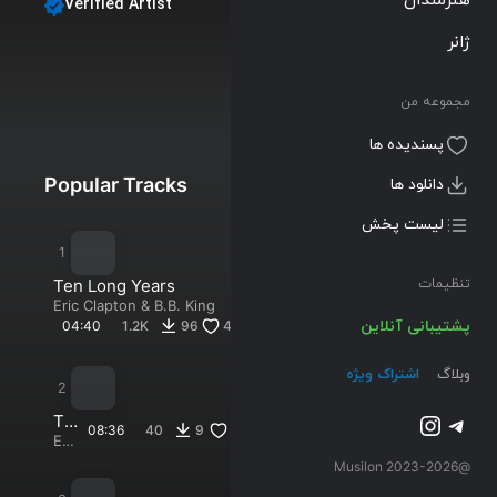
Verified Artist
B.B. King
ژانر
Follow
مجموعه من
Albums
Playlists
پسندیده ها
Popular Tracks
New Tracks
دانلود ها
لیست پخش
Ten Long Years
تنظیمات
Eric Clapton
&
B.B. King
پشتیبانی آنلاین
04:40
1.2K
96
43
وبلاگ
اشتراک ویژه
تلگرام
اینستاگرم
Th
08:36
40
9
3
re
Eric
Clapton
e
@2023-2026 Musilon
&
O’
B.B.