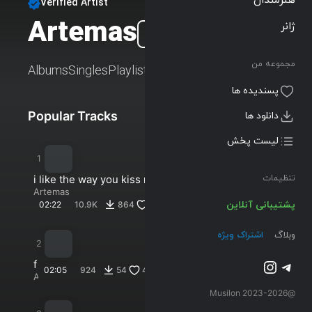
Verified Artist
Artemas
ژانر
Follow
مجموعه من
Albums
Singles
Playlists
پسندیده ها
Popular Tracks
New Tracks
دانلود ها
لیست پخش
i like the way you kiss me
تنظیمات
Artemas
پشتیبانی آنلاین
02:22
10.9K
864
805
وبلاگ
اشتراک ویژه
تلگرام
اینستاگرم
f
02:05
924
54
45
a
Artemas
n
@2023-2026 Musilon
c