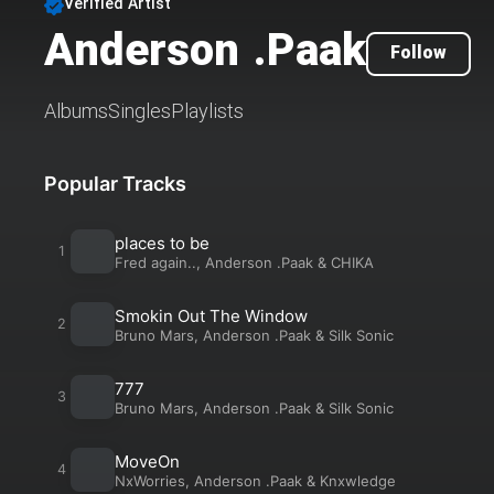
Verified Artist
Anderson .Paak
Follow
Albums
Singles
Playlists
Popular Tracks
places to be
Fred again..
,
Anderson .Paak
&
CHIKA
Smokin Out The Window
Bruno Mars
,
Anderson .Paak
&
Silk Sonic
777
Bruno Mars
,
Anderson .Paak
&
Silk Sonic
MoveOn
NxWorries
,
Anderson .Paak
&
Knxwledge