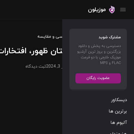
موزیلون
تاریخ موسیقی
بررسی و مقایسه
مشترک شوید
دسترسی به پخش و دانلود
نیروانا: داستان ظهور، افتخارا
بزرگترین و بروز ترین آرشیو
موزیک خارجی با دو فرمت
FLAC و MP3
Musilon
سپتامبر 3, 2024
ثبت دیدگاه
عضویت رایگان
دیسکاور
برترین ها
آلبوم ها
هنرمندان